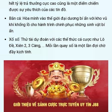
hết tỷ lệ trả thưởng cực cao cũng là một điểm chiếm
được sự yêu thích của các tín đồ.
Bắn cá: Hòa mình vào thế giới đại dương bí ẩn với kho vũ
khí khổng lồ cho hành trình chinh phục những sinh vật bí
ẩn.
Xổ số: Thử tài dự đoán với các thể thức cá cược như Lô
Đề, Xiên 2, 3 Càng, … Mỗi lần quay số là một lần đợi chờ
đầy kịch tính.