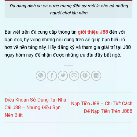
Đa dạng dịch vụ cá cược mang đến sự mới lạ cho cả những
người chơi lâu năm
Bài viết trên đã cung cấp thông tin
giới thiệu J88
đến với
bạn đọc, hy vọng những nội dung trên sẽ giúp bạn hiểu rõ
hơn về nền tảng này. Hãy đăng ký và tham gia giải trí tại J88
ngay hôm nay để nhận được những ưu đãi đầy bất ngờ.
Điều Khoản Sử Dụng Tại Nhà
Nạp Tiền J88 – Chi Tiết Cách
Cái J88 – Những Điều Bạn
Để Nạp Tiền Trên J888
Nên Biết