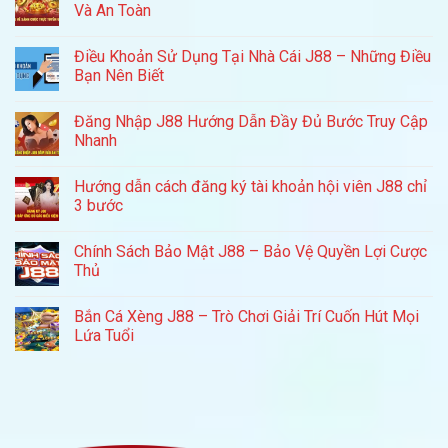
Và An Toàn
Điều Khoản Sử Dụng Tại Nhà Cái J88 – Những Điều
Bạn Nên Biết
Đăng Nhập J88 Hướng Dẫn Đầy Đủ Bước Truy Cập
Nhanh
Hướng dẫn cách đăng ký tài khoản hội viên J88 chỉ
3 bước
Chính Sách Bảo Mật J88 – Bảo Vệ Quyền Lợi Cược
Thủ
Bắn Cá Xèng J88 – Trò Chơi Giải Trí Cuốn Hút Mọi
Lứa Tuổi