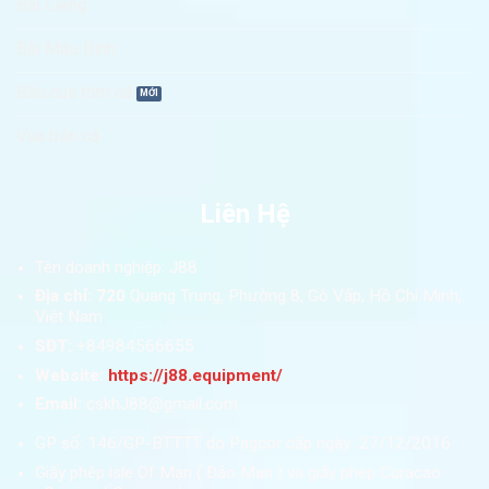
Bài Liêng
Bài Mậu Binh
Bầu cua tôm cá
Vua bắn cá
Liên Hệ
Tên doanh nghiệp: J88
Địa chỉ: 720
Quang Trung, Phường 8, Gò Vấp, Hồ Chí Minh,
Việt Nam
SĐT:
+84984566655
Website:
https://j88.equipment/
Email:
cskhJ88@gmail.com
GP số: 146/GP-BTTTT do Pagcor cấp ngày 27/12/2016
Giấy phép isle Of Man ( Đảo Man ) và giấy phép Curacao