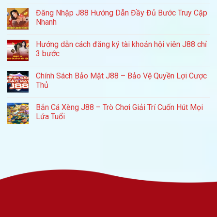
Đăng Nhập J88 Hướng Dẫn Đầy Đủ Bước Truy Cập
Nhanh
Hướng dẫn cách đăng ký tài khoản hội viên J88 chỉ
3 bước
Chính Sách Bảo Mật J88 – Bảo Vệ Quyền Lợi Cược
Thủ
Bắn Cá Xèng J88 – Trò Chơi Giải Trí Cuốn Hút Mọi
Lứa Tuổi