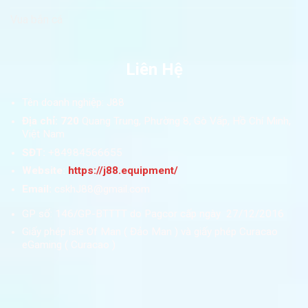
Vua bắn cá
Liên Hệ
Tên doanh nghiệp: J88
Địa chỉ: 720
Quang Trung, Phường 8, Gò Vấp, Hồ Chí Minh,
Việt Nam
SĐT:
+84984566655
Website:
https://j88.equipment/
Email:
cskhJ88@gmail.com
GP số: 146/GP-BTTTT do Pagcor cấp ngày 27/12/2016
Giấy phép isle Of Man ( Đảo Man ) và giấy phép Curacao
eGaming ( Curacao )