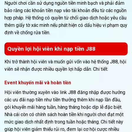
Người chơi cần sử dụng nguồn tiền minh bạch và phải đảm
bảo rằng các khoản tiền nạp vào tài khoản đều từ các nguồn
hợp pháp. Hệ thống có quyền từ chối giao dịch hoặc yêu cầu
thêm giấy tờ xác minh nếu phát hiện có dấu hiệu vi phạm quy
định về chống rửa tiền.
Quyền lợi hội viên khi nạp tiền J88
Khi trở thành hội viên và muốn gửi vốn vào hệ thống J88, hội
viên sẽ nhận được nhiều quyền lợi hấp dẫn. Chi tiết:
Event khuyến mãi và hoàn tiền
Hội viên thường xuyên vào link J88 đăng nhập được hưởng
các ưu đãi nạp tiền như tiền thưởng thêm khi nạp lần đầu,
gói khuyến mãi hàng tuần, hàng tháng hoặc dịp lễ đặc biệt.
Nhà cái còn có chính sách hoàn tiền khi người chơi đạt một
mức giao dịch nhất định trong tuần hoặc tháng. Chi tiết này
giúp hội viên giảm thiểu rủi ro, đem lại cơ hội cược nhiều