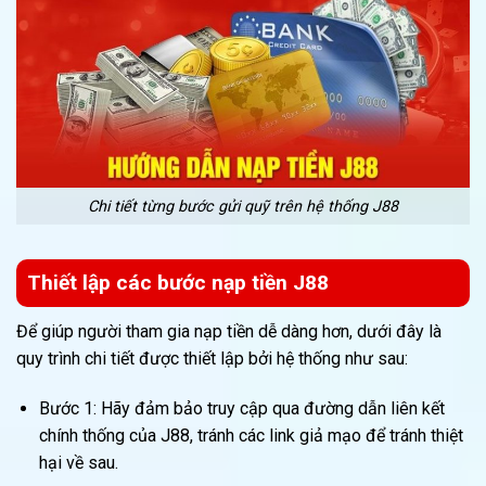
Chi tiết từng bước gửi quỹ trên hệ thống J88
Thiết lập các bước nạp tiền J88
Để giúp người tham gia nạp tiền dễ dàng hơn, dưới đây là
quy trình chi tiết được thiết lập bởi hệ thống như sau:
Bước 1: Hãy đảm bảo truy cập qua đường dẫn liên kết
chính thống của J88, tránh các link giả mạo để tránh thiệt
hại về sau.