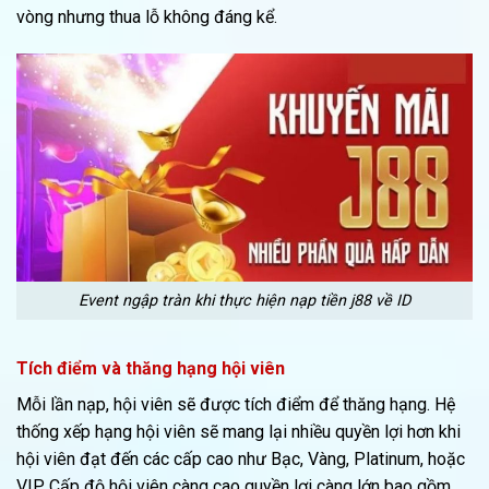
vòng nhưng thua lỗ không đáng kể.
Event ngập tràn khi thực hiện nạp tiền j88 về ID
Tích điểm và thăng hạng hội viên
Mỗi lần nạp, hội viên sẽ được tích điểm để thăng hạng. Hệ
thống xếp hạng hội viên sẽ mang lại nhiều quyền lợi hơn khi
hội viên đạt đến các cấp cao như Bạc, Vàng, Platinum, hoặc
VIP. Cấp độ hội viên càng cao quyền lợi càng lớn bao gồm