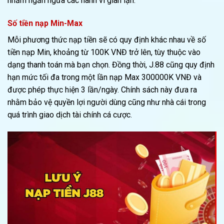
nhằm ngăn ngừa các hành vi gian lận.
Số tiền nạp Min-Max
Mỗi phương thức nạp tiền sẽ có quy định khác nhau về số
tiền nạp Min, khoảng từ 100K VNĐ trở lên, tùy thuộc vào
dạng thanh toán mà bạn chọn. Đồng thời, J.88 cũng quy định
hạn mức tối đa trong một lần nạp Max 300000K VNĐ và
được phép thực hiện 3 lần/ngày. Chính sách này đưa ra
nhằm bảo vệ quyền lợi người dùng cũng như nhà cái trong
quá trình giao dịch tài chính cá cược.