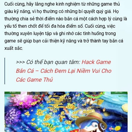
Cuối cùng, hãy lắng nghe kinh nghiệm từ những game thủ
giàu kỹ năng, vì họ thường có những bí quyết quý giá. Họ
thường chia sẻ thời điểm nào bắn cá một cách hợp lý cùng là
yếu tố then chốt để tối đa hóa điểm số. Cuối cùng, việc
thường xuyên luyện tập và ghi nhớ các tình huống trong
game sẽ giúp bạn cải thiện kỹ năng và trở thành tay bắn cá
xuất sắc.
>>> Có thể bạn quan tâm:
Hack Game
Bắn Cá – Cách Đem Lại Niềm Vui Cho
Các Game Thủ