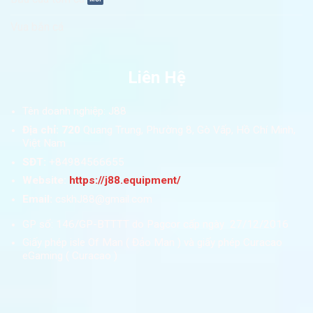
Vua bắn cá
Liên Hệ
Tên doanh nghiệp: J88
Địa chỉ: 720
Quang Trung, Phường 8, Gò Vấp, Hồ Chí Minh,
Việt Nam
SĐT:
+84984566655
Website:
https://j88.equipment/
Email:
cskhJ88@gmail.com
GP số: 146/GP-BTTTT do Pagcor cấp ngày 27/12/2016
Giấy phép isle Of Man ( Đảo Man ) và giấy phép Curacao
eGaming ( Curacao )