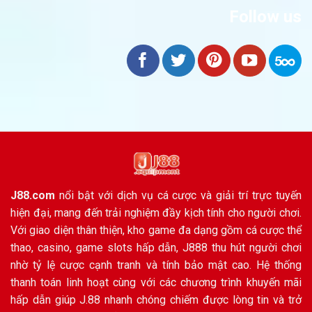
Follow us
J88.com
nổi bật với dịch vụ cá cược và giải trí trực tuyến
hiện đại, mang đến trải nghiệm đầy kịch tính cho người chơi.
Với giao diện thân thiện, kho game đa dạng gồm cá cược thể
thao, casino, game slots hấp dẫn, J888 thu hút người chơi
nhờ tỷ lệ cược cạnh tranh và tính bảo mật cao. Hệ thống
thanh toán linh hoạt cùng với các chương trình khuyến mãi
hấp dẫn giúp J.88 nhanh chóng chiếm được lòng tin và trở