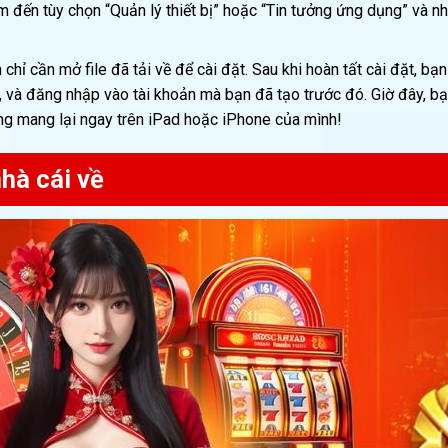
ìm đến tùy chọn “Quản lý thiết bị” hoặc “Tin tưởng ứng dụng” và n
 chỉ cần mở file đã tải về để cài đặt. Sau khi hoàn tất cài đặt, bạn
ết, và đăng nhập vào tài khoản mà bạn đã tạo trước đó. Giờ đây, b
ảng mang lại ngay trên iPad hoặc iPhone của mình!
nhà cái về