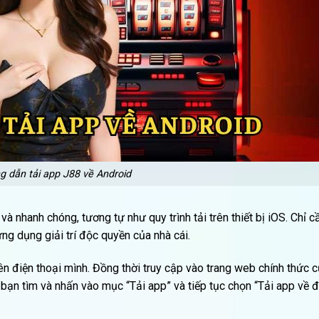
 dẫn tải app J88 về Android
 nhanh chóng, tương tự như quy trình tải trên thiết bị iOS. Chỉ c
g dụng giải trí độc quyền của nhà cái.
ên điện thoại mình. Đồng thời truy cập vào trang web chính thức 
, bạn tìm và nhấn vào mục “Tải app” và tiếp tục chọn “Tải app về đ