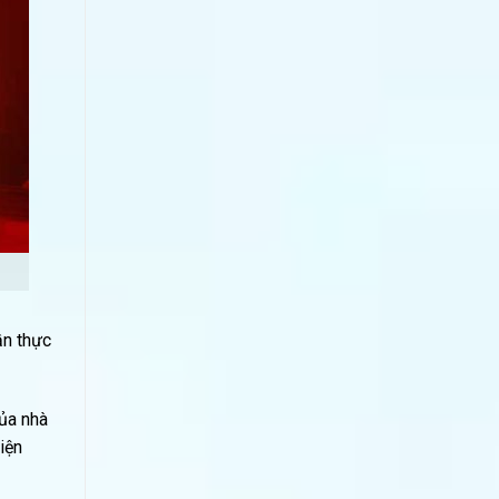
ần thực
của nhà
iện