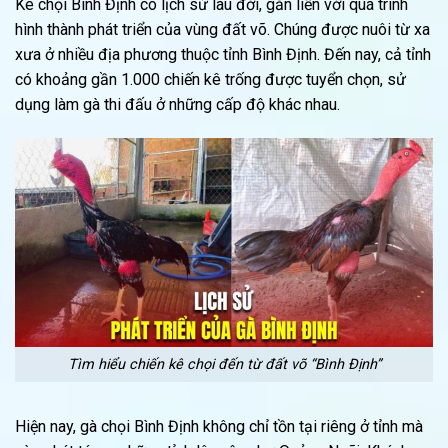
Kê chọi Bình Định có lịch sử lâu đời, gắn liền với quá trình
hình thành phát triển của vùng đất võ. Chúng được nuôi từ xa
xưa ở nhiều địa phương thuộc tỉnh Bình Định. Đến nay, cả tỉnh
có khoảng gần 1.000 chiến kê trống được tuyển chọn, sử
dụng làm gà thi đấu ở những cấp độ khác nhau.
Tìm hiểu chiến kê chọi đến từ đất võ “Bình Định”
Hiện nay, gà chọi Bình Định không chỉ tồn tại riêng ở tỉnh mà