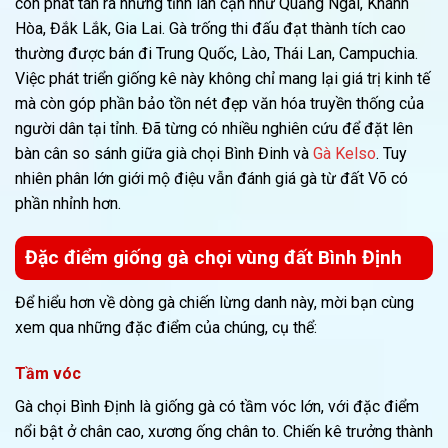
còn phát tán ra những tỉnh lân cận như Quảng Ngãi, Khánh
Hòa, Đắk Lắk, Gia Lai. Gà trống thi đấu đạt thành tích cao
thường được bán đi Trung Quốc, Lào, Thái Lan, Campuchia.
Việc phát triển giống kê này không chỉ mang lại giá trị kinh tế
mà còn góp phần bảo tồn nét đẹp văn hóa truyền thống của
người dân tại tỉnh. Đã từng có nhiều nghiên cứu để đặt lên
bàn cân so sánh giữa già chọi Bình Đinh và
Gà Kelso
. Tuy
nhiên phân lớn giới mộ điệu vẫn đánh giá gà từ đất Võ có
phần nhỉnh hơn.
Đặc điểm giống gà chọi vùng đất Bình Định
Để hiểu hơn về dòng gà chiến lừng danh này, mời bạn cùng
xem qua những đặc điểm của chúng, cụ thể:
Tầm vóc
Gà chọi Bình Định là giống gà có tầm vóc lớn, với đặc điểm
nổi bật ở chân cao, xương ống chân to. Chiến kê trưởng thành