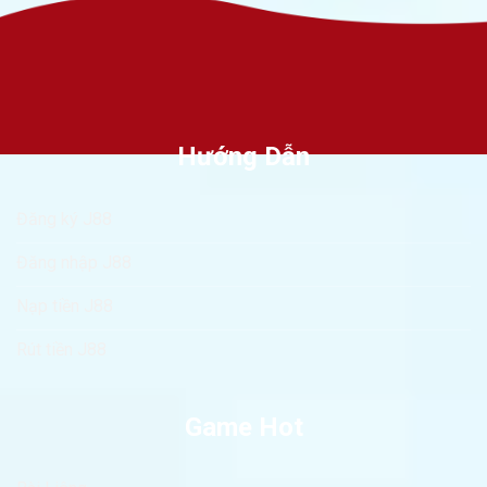
Hướng Dẫn
Đăng ký J88
Đăng nhập J88
Nạp tiền J88
Rút tiền J88
Game Hot