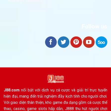
eGaming ( Curacao )
Follow us
J88.com
nổi bật với dịch vụ cá cược và giải trí trực tuyến
hiện đại, mang đến trải nghiệm đầy kịch tính cho người chơi.
Với giao diện thân thiện, kho game đa dạng gồm cá cược thể
thao, casino, game slots hấp dẫn, J888 thu hút người chơi