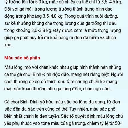
lý tưởng lên tới 5,0 kg, mặc dù nhiều cá thể chỉ từ 3,5-4,5 kg.
Đối với gà mái, trọng lượng trưởng thành trung bình dao
động trong khoảng 3,5-4,0 kg. Trong quá trình nuôi dưỡng,
sư kê thường khống chế trọng lượng của gà trống thi đấu
trong khoảng 3,0-3,8 kg. Đây được xem là mức trọng lượng
giúp gà phát huy tối đa khả năng ra đòn đá hiểm và chính
xác.
Màu sắc bộ phận
Màu lông, mỏ với chân khác nhau giúp hình thành nên những
cá thể gà chọi Bình Đình độc đáo, mang nét riêng biệt. Người
chơi thường sẽ có sở thích sưu tầm những chiến kê mang
màu sắc khác thường như gà lông đốm, chân ngũ sắc.
Gà chọi Bình Định sở hữu màu sắc bộ lông đa dạng, từ đơn
sắc đến đa sắc trên cùng cá thể. Tuy nhiên, màu sắc phổ
biến nhất chính là đen tuyền. Sắc tố quyết định màu lông chủ
yếu phụ thuộc vào tone màu của gà trống, chiếm tỷ lệ từ 50-