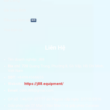
Bài Liêng
Bài Mậu Binh
Bầu cua tôm cá
Vua bắn cá
Liên Hệ
Tên doanh nghiệp: J88
Địa chỉ: 720
Quang Trung, Phường 8, Gò Vấp, Hồ Chí Minh,
Việt Nam
SĐT:
+84984566655
Website:
https://j88.equipment/
Email:
cskhJ88@gmail.com
GP số: 146/GP-BTTTT do Pagcor cấp ngày 27/12/2016
Giấy phép isle Of Man ( Đảo Man ) và giấy phép Curacao