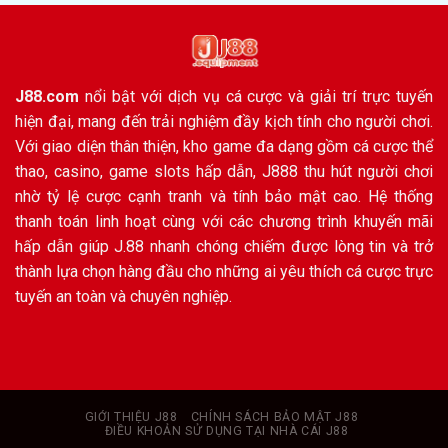
J88.com
nổi bật với dịch vụ cá cược và giải trí trực tuyến
hiện đại, mang đến trải nghiệm đầy kịch tính cho người chơi.
Với giao diện thân thiện, kho game đa dạng gồm cá cược thể
thao, casino, game slots hấp dẫn, J888 thu hút người chơi
nhờ tỷ lệ cược cạnh tranh và tính bảo mật cao. Hệ thống
thanh toán linh hoạt cùng với các chương trình khuyến mãi
hấp dẫn giúp J.88 nhanh chóng chiếm được lòng tin và trở
thành lựa chọn hàng đầu cho những ai yêu thích cá cược trực
tuyến an toàn và chuyên nghiệp.
GIỚI THIỆU J88
CHÍNH SÁCH BẢO MẬT J88
ĐIỀU KHOẢN SỬ DỤNG TẠI NHÀ CÁI J88