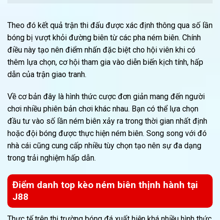
Theo đó kết quả trận thi đấu được xác định thông qua số lần
bóng bị vượt khỏi đường biên từ các pha ném biên. Chính
điều này tạo nên điểm nhấn đặc biệt cho hội viên khi có
thêm lựa chọn, cơ hội tham gia vào diễn biến kịch tính, hấp
dẫn của trận giao tranh.
Về cơ bản đây là hình thức cược đơn giản mang đến người
chơi nhiều phiên bản chơi khác nhau. Bạn có thể lựa chọn
đầu tư vào số lần ném biên xảy ra trong thời gian nhất định
hoặc đội bóng được thực hiện ném biên. Song song với đó
nhà cái cũng cung cấp nhiều tùy chọn tạo nên sự đa dạng
trong trải nghiệm hấp dẫn.
Điểm danh top kèo ném biên thịnh hành tại
J88
Thực tế trên thị trường bóng đá xuất hiện khá nhiều hình thức