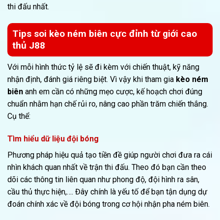
thi đấu nhất.
Tips soi kèo ném biên cực đỉnh từ giới cao
thủ J88
Với mỗi hình thức tỷ lệ sẽ đi kèm với chiến thuật, kỹ năng
nhận định, đánh giá riêng biệt. Vì vậy khi tham gia
kèo ném
biên
anh em cần có những mẹo cược, kế hoạch chơi đúng
chuẩn nhằm hạn chế rủi ro, nâng cao phần trăm chiến thắng.
Cụ thể:
Tìm hiểu dữ liệu đội bóng
Phương pháp hiệu quả tạo tiền đề giúp người chơi đưa ra cái
nhìn khách quan nhất về trận thi đấu. Theo đó bạn cần theo
dõi các thông tin liên quan như phong độ, đội hình ra sân,
cầu thủ thực hiện,…. Đây chính là yếu tố để bạn tận dụng dự
đoán chính xác về đội bóng trong cơ hội nhận pha ném biên.