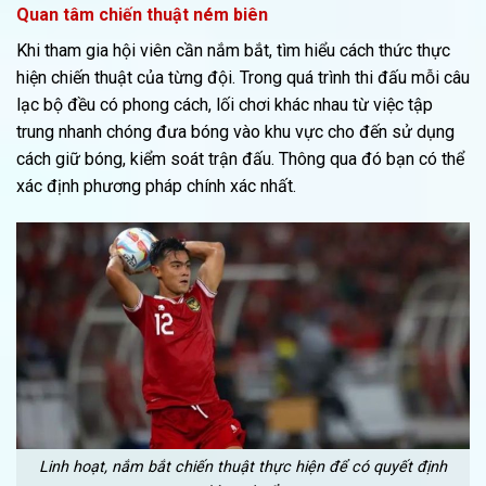
Quan tâm chiến thuật ném biên
Khi tham gia hội viên cần nắm bắt, tìm hiểu cách thức thực
hiện chiến thuật của từng đội. Trong quá trình thi đấu mỗi câu
lạc bộ đều có phong cách, lối chơi khác nhau từ việc tập
trung nhanh chóng đưa bóng vào khu vực cho đến sử dụng
cách giữ bóng, kiểm soát trận đấu. Thông qua đó bạn có thể
xác định phương pháp chính xác nhất.
Linh hoạt, nắm bắt chiến thuật thực hiện để có quyết định