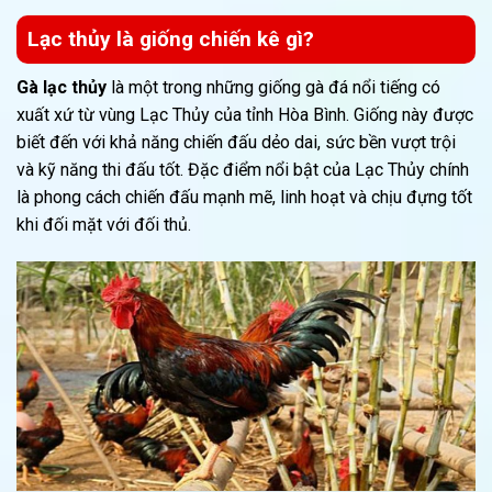
Lạc thủy là giống chiến kê gì?
Gà lạc thủy
là một trong những giống gà đá nổi tiếng có
xuất xứ từ vùng Lạc Thủy của tỉnh Hòa Bình. Giống này được
biết đến với khả năng chiến đấu dẻo dai, sức bền vượt trội
và kỹ năng thi đấu tốt. Đặc điểm nổi bật của Lạc Thủy chính
là phong cách chiến đấu mạnh mẽ, linh hoạt và chịu đựng tốt
khi đối mặt với đối thủ.