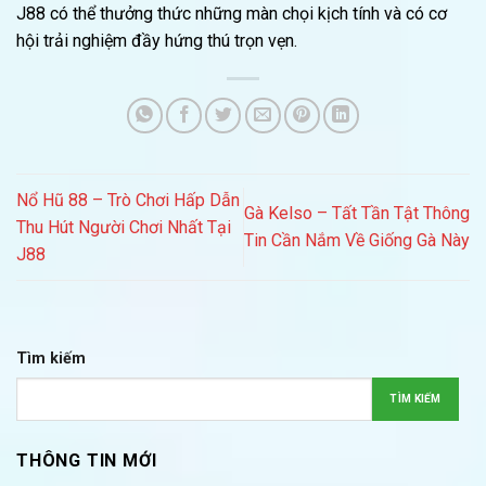
J88 có thể thưởng thức những màn chọi kịch tính và có cơ
hội trải nghiệm đầy hứng thú trọn vẹn.
Nổ Hũ 88 – Trò Chơi Hấp Dẫn
Gà Kelso – Tất Tần Tật Thông
Thu Hút Người Chơi Nhất Tại
Tin Cần Nắm Về Giống Gà Này
J88
Tìm kiếm
TÌM KIẾM
THÔNG TIN MỚI