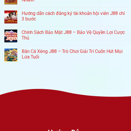
Hướng dẫn cách đăng ký tài khoản hội viên J88 chỉ
3 bước
Chính Sách Bảo Mật J88 – Bảo Vệ Quyền Lợi Cược
Thủ
Bắn Cá Xèng J88 – Trò Chơi Giải Trí Cuốn Hút Mọi
Lứa Tuổi